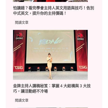
一
怕講錯？看完學會主持人英文用語與技巧！告別
堂
中式英文，提升你的主持價碼！
課
學
怕
閱讀文章
會
講
報
錯
價
？
、
看
接
完
案
學
與
會
實
主
戰
持
技
人
巧
金牌主持人講稿秘笈：掌握 4 大結構與 3 大技
英
巧，讓活動絕不冷場
文
用
金
閱讀文章
語
牌