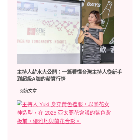
與
主
技
持
巧
人
！
講
告
稿
別
秘
中
笈
式
：
英
掌
文
主持人薪水大公開：一篇看懂台灣主持人從新手
握
，
到超級A咖的薪資行情
4
提
大
主
閱讀文章
升
結
持
你
構
人
的
與
薪
主
3
水
持
大
大
價
技
公
碼
巧