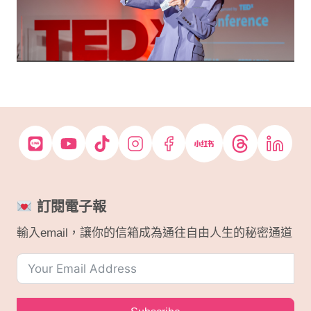
你
如
何
不
花
冤
枉
錢
訂閱電子報
輸入email，讓你的信箱成為通往自由人生的秘密通道