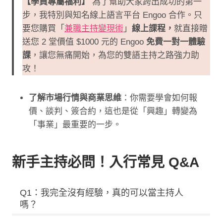
【學員專屬福利】
為了幫助大家跨出成功的第一
步，我特別與知名線上語言平台 Engoo 合作。只
要您購買「
兼職主持變現術
」
線上課程，
就直接贈
送您 2 堂價值 $1000 元的 Engoo
免費一對一體驗
課
，讓您無痛開始，為您的雙語主持之路強力助
攻！
了解市場行情與商業思維
：你需要學會如何報
價、談判、簽合約，這也是從「興趣」轉變為
「事業」最重要的一步。
新手主持必問！入行常見 Q&A
Q1：我完全沒有經驗，真的可以當主持人
嗎？