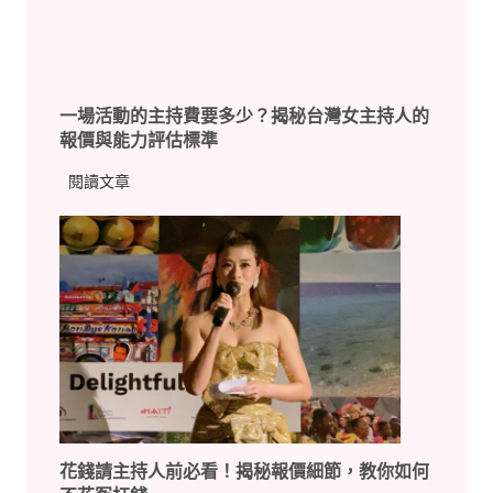
開
！
，
：
讓
一
活
篇
動
一場活動的主持費要多少？揭秘台灣女主持人的
看
絕
報價與能力評估標準
懂
不
台
一
閱讀文章
冷
灣
場
場
主
活
持
動
人
的
從
主
新
持
手
費
到
要
超
多
級
少
A
花錢請主持人前必看！揭秘報價細節，教你如何
？
咖