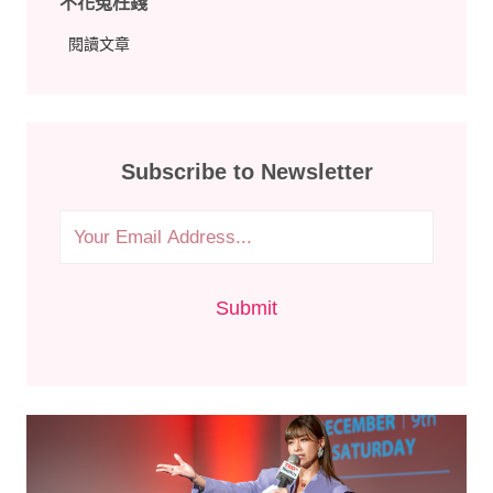
不花冤枉錢
揭
的
秘
花
閱讀文章
薪
台
錢
資
灣
請
行
女
主
情
主
持
持
Subscribe to Newsletter
人
人
前
的
必
報
看
價
！
與
Submit
揭
能
秘
力
報
評
價
估
細
標
節
準
，
教