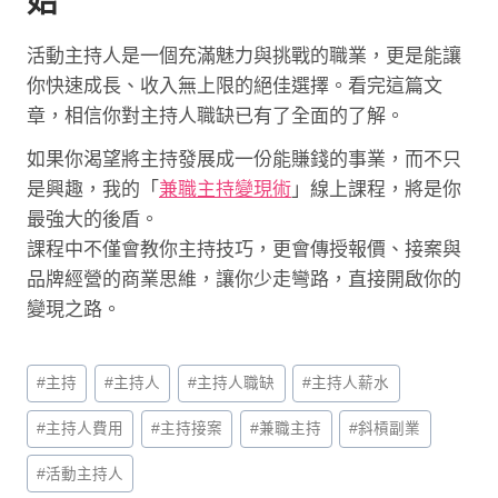
始
活動主持人是一個充滿魅力與挑戰的職業，更是能讓
你快速成長、收入無上限的絕佳選擇。看完這篇文
章，相信你對主持人職缺已有了全面的了解。
如果你渴望將主持發展成一份能賺錢的事業，而不只
是興趣，我的「
兼職主持變現術
」線上課程，將是你
最強大的後盾。
課程中不僅會教你主持技巧，更會傳授報價、接案與
品牌經營的商業思維，讓你少走彎路，直接開啟你的
變現之路。
Post
#
主持
#
主持人
#
主持人職缺
#
主持人薪水
Tags:
#
主持人費用
#
主持接案
#
兼職主持
#
斜槓副業
#
活動主持人