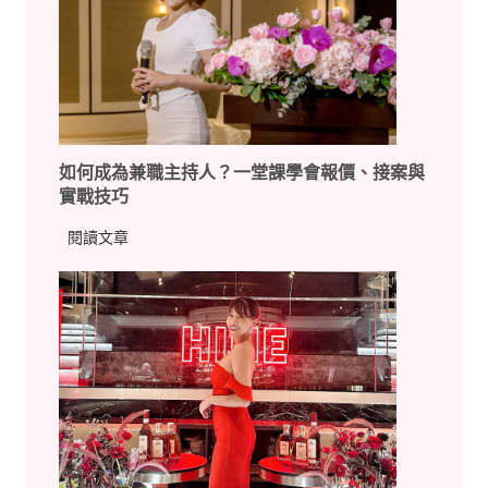
如何成為兼職主持人？一堂課學會報價、接案與
實戰技巧
如
閱讀文章
何
成
為
兼
職
主
持
人
？