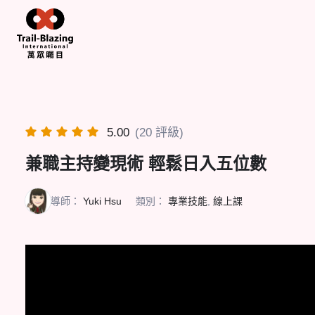
Skip
to
content
5.00
(20 評級)
兼職主持變現術 輕鬆日入五位數
導師：
Yuki Hsu
類別：
專業技能
,
線上課