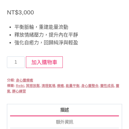
NT$
3,000
平衡脈輪，重建能量流動
釋放情緒壓力，提升內在平靜
強化自癒力，回歸純淨與輕盈
靈
加入購物車
氣
能
分類:
身心靈療癒
量
標籤:
Reiki
,
冥想放鬆
,
清理氣場
,
療癒
,
能量平衡
,
身心靈整合
,
靈性成長
,
靈
平
氣
,
靜心練習
衡
數
描述
量
額外資訊