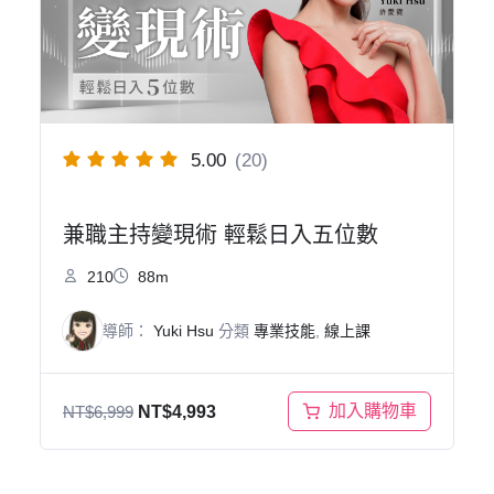
5.00
(20)
兼職主持變現術 輕鬆日入五位數
210
88m
導師：
Yuki Hsu
分類
專業技能
,
線上課
原
目
加入購物車
NT$
6,999
NT$
4,993
始
前
價
價
格
格