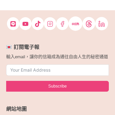
：
：
N
N
T
T
$
$
6
4
,
,
9
9
訂閱電子報
9
9
輸入email，讓你的信箱成為通往自由人生的秘密通道
9
3
。
。
Subscribe
網站地圖