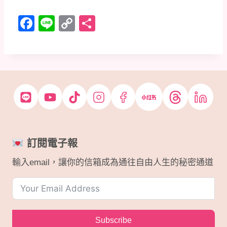
F
Li
C
分
a
n
o
享
c
e
p
e
y
b
Li
o
n
o
k
k
訂閱電子報
輸入email，讓你的信箱成為通往自由人生的秘密通道
Subscribe