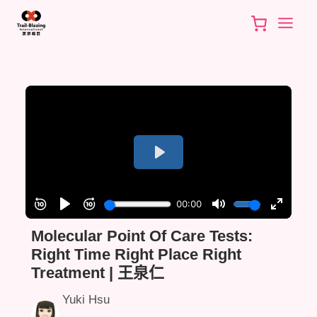
Skip
to
content
Molecular Point Of Care Tests:
Right Time Right Place Right
Treatment | 王泉仁
Yuki Hsu