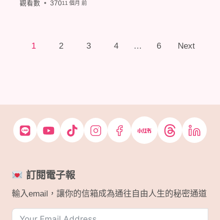
觀看數
370
11 個月 前
P
1
2
3
4
…
6
Next
o
s
t
s
n
a
訂閱電子報
v
輸入email，讓你的信箱成為通往自由人生的秘密通道
i