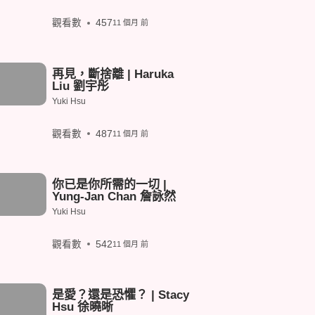
觀看數
457
11 個月 前
再見，斷捨離 | Haruka
Liu 劉宇彤
Yuki Hsu
觀看數
487
11 個月 前
你已是你所需的一切 |
Yung-Jan Chan 詹詠然
Yuki Hsu
觀看數
542
11 個月 前
是愛？還是恐懼？ | Stacy
Hsu 徐曉晰