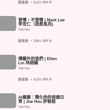
觀看數
512
11 個月 前
習慣，不習慣 | Mark Lee
李含仁（我是馬克)
Yuki Hsu
觀看數
294
11 個月 前
標籤外的我們 | Ellen
Lin 林詩穎
Yuki Hsu
觀看數
419
11 個月 前
AI健康：簡化你的保健日
常 | Joe Hsu 許智超
Yuki Hsu