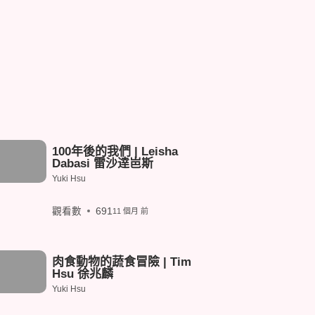
100年後的我們 | Leisha
Dabasi 雷沙逹岜斯
Yuki Hsu
觀看數
691
11 個月 前
肉食動物的蔬食冒險 | Tim
Hsu 徐兆麟
Yuki Hsu