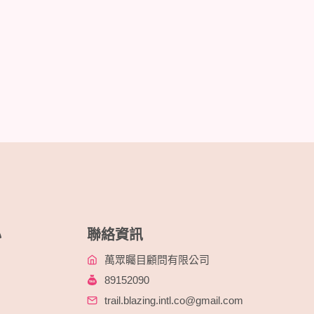
o
s
t
s
n
a
v
i
心
聯絡資訊
g
萬眾矚目顧問有限公司
89152090
a
trail.blazing.intl.co@gmail.com