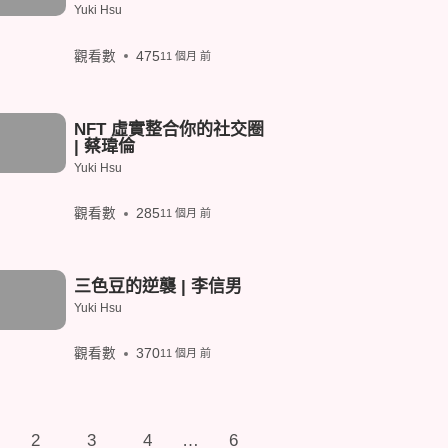
Yuki Hsu
觀看數
475
11 個月 前
NFT 虛實整合你的社交圈
| 蔡瑋倫
Yuki Hsu
觀看數
285
11 個月 前
三色豆的逆襲 | 李信男
Yuki Hsu
觀看數
370
11 個月 前
P
2
3
4
…
6