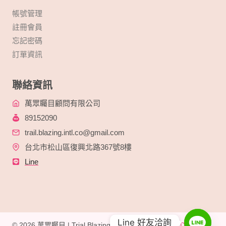
帳號管理
註冊會員
忘記密碼
訂單資訊
聯絡資訊
萬眾矚目顧問有限公司
89152090
trail.blazing.intl.co@gmail.com
台北市松山區復興北路367號8樓
Line
Line 好友洽詢
© 2026 萬眾矚目 | Trial Blazing International Built By
Digital By