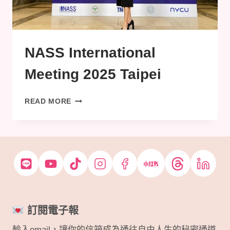
節，
教
你
如
何
NASS International
不
花
Meeting 2025 Taipei
冤
枉
NASS
錢
READ MORE
INTERNATIONAL
MEETING
2025
TAIPEI
訂閱電子報
輸入email，讓你的信箱成為通往自由人生的秘密通道