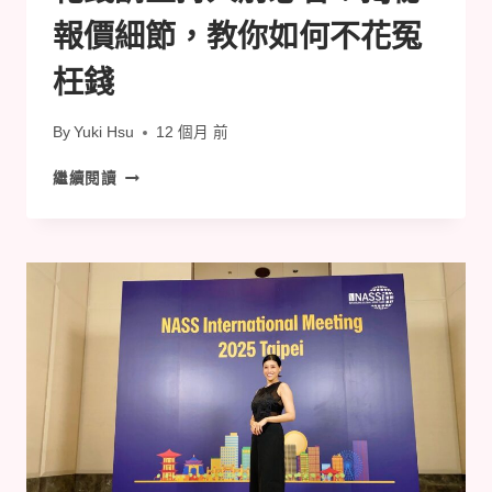
報價細節，教你如何不花冤
枉錢
By
Yuki Hsu
12 個月 前
花
繼續閱讀
錢
請
主
持
人
前
必
看！
揭
秘
報
價
細