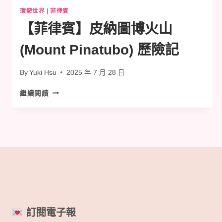
環遊世界
|
菲律賓
【菲律賓】皮納圖博火山
(Mount Pinatubo) 歷險記
By
Yuki Hsu
2025 年 7 月 28 日
【菲
繼續閱讀
律
賓】
皮
納
圖
博
火
山
(MOUNT
PINATUBO)
歷
訂閱電子報
險