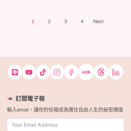
P
1
2
3
4
Next
o
s
t
s
n
a
訂閱電子報
v
輸入email，讓你的信箱成為通往自由人生的秘密通道
i