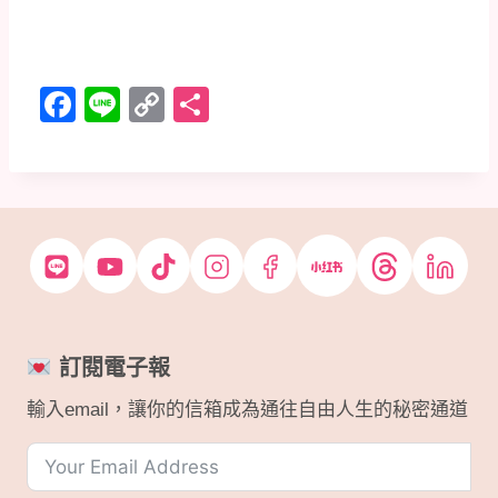
F
Li
C
分
a
n
o
享
c
e
p
e
y
b
Li
o
n
o
k
k
訂閱電子報
輸入email，讓你的信箱成為通往自由人生的秘密通道