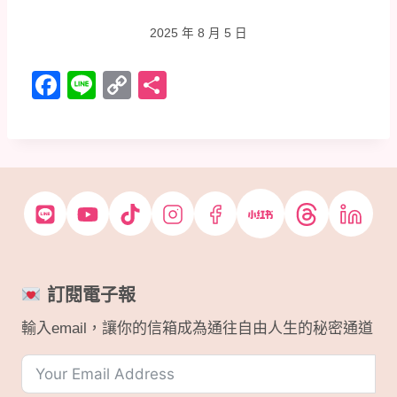
2025 年 8 月 5 日
F
Li
C
分
a
n
o
享
c
e
p
e
y
b
Li
o
n
o
k
k
訂閱電子報
輸入email，讓你的信箱成為通往自由人生的秘密通道