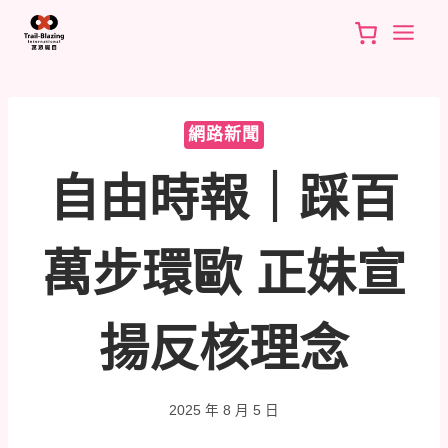
Skip
to
content
網路新聞
自由時報｜踩百
萬步環歐 正妹宣
揚反核理念
2025 年 8 月 5 日