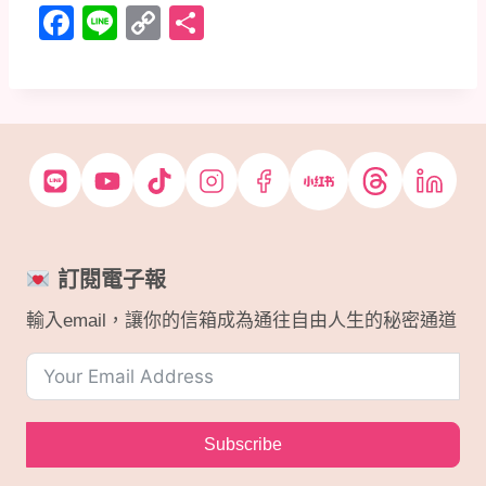
F
Li
C
分
a
n
o
享
c
e
p
e
y
b
Li
o
n
o
k
k
訂閱電子報
輸入email，讓你的信箱成為通往自由人生的秘密通道
Subscribe